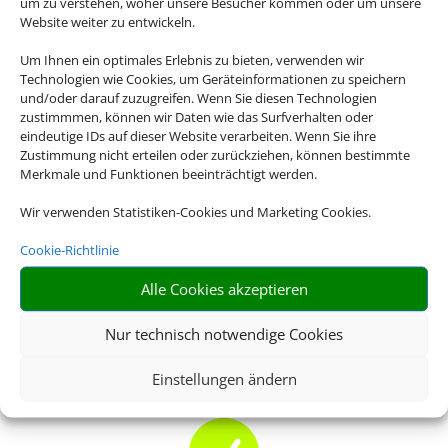
um zu verstehen, woher unsere Besucher kommen oder um unsere
Website weiter zu entwickeln.
Bei uns finden Sie Mietwagen für über 120
Länder und an mehr als 8.000 Stationen
Um Ihnen ein optimales Erlebnis zu bieten, verwenden wir
weltweit. Egal ob Spanien, Italien, USA oder
Technologien wie Cookies, um Geräteinformationen zu speichern
und/oder darauf zuzugreifen. Wenn Sie diesen Technologien
Neuseeland – wir haben für jedes Reiseziel
zustimmmen, können wir Daten wie das Surfverhalten oder
das passende Mietwagen-Angebot für Sie.
eindeutige IDs auf dieser Website verarbeiten. Wenn Sie ihre
Zustimmung nicht erteilen oder zurückziehen, können bestimmte
Merkmale und Funktionen beeinträchtigt werden.
Wir verwenden Statistiken-Cookies und Marketing Cookies.

Cookie-Richtlinie
Alle Cookies akzeptieren
ALLES INKLUSIVE
Nur technisch notwendige Cookies
Inkl. Vollkaskoschutz, Erstattung der Selbstbeteiligung,
freie Kilometer uvm
Einstellungen ändern